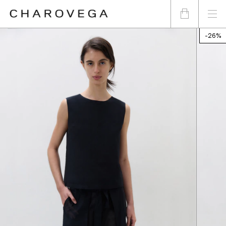
-
26
%