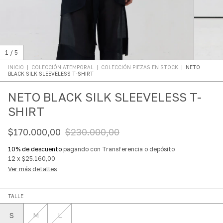
1
/
5
INICIO
|
COLECCIÓN ATEMPORAL
|
COLECCIÓN PIEZAS EN STOCK
|
NETO
BLACK SILK SLEEVELESS T-SHIRT
NETO BLACK SILK SLEEVELESS T-
SHIRT
$170.000,00
$230.000,00
10% de descuento
pagando con Transferencia o depósito
12
x
$25.160,00
Ver más detalles
TALLE
S
M
L