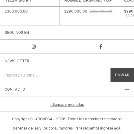
TIESA SKIRT
RUGGED ORGANIC TOP
COA
$360.000,00
$290.000,00
$350.000,00
$990
$1.1
SEGUINOS EN
NEWSLETTER
CONTACTO
Idiomas y monedas
Copyright CHAROVEGA - 2026. Todos los derechos reservados.
Defensa de las y los consumidores. Para reclamos
ingresá acá.