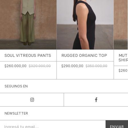
RUGGED ORGANIC TOP
SOUL VITREOUS PANTS
MUT
SHI
$290.000,00
$350.000,00
$260.000,00
$320.000,00
$260
SEGUINOS EN
NEWSLETTER