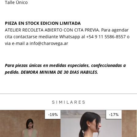
Talle Único
PIEZA EN STOCK EDICION LIMITADA
ATELIER RECOLETA ABIERTO CON CITA PREVIA. Para agendar
cita contactarse mediante Whatsapp al
+54 9 11 5586-8557
o
via e-mail a
info@charovega.ar
Para piezas únicas en medidas especiales, confeccionadas a
pedido. DEMORA MINIMA DE 30 DIAS HABILES.
S I M I L A R E S
-
19
%
-
17
%