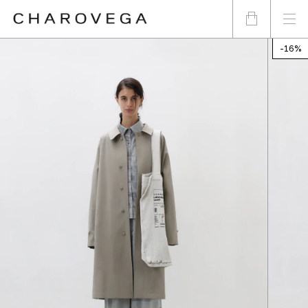
-
16
%