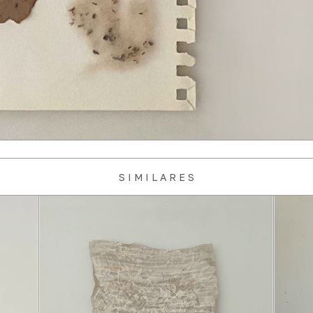
S I M I L A R E S