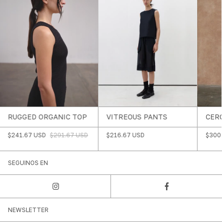
RUGGED ORGANIC TOP
VITREOUS PANTS
CER
$241.67 USD
$291.67 USD
$216.67 USD
$300
SEGUINOS EN
NEWSLETTER