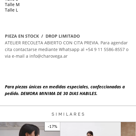
Talle M
Talle L
PIEZA EN STOCK / DROP LIMITADO
ATELIER RECOLETA ABIERTO CON CITA PREVIA. Para agendar
cita contactarse mediante Whatsapp al
+54 9 11 5586-8557
o
via e-mail a
info@charovega.ar
Para piezas únicas en medidas especiales, confeccionadas a
pedido. DEMORA MINIMA DE 30 DIAS HABILES.
S I M I L A R E S
-
17
%