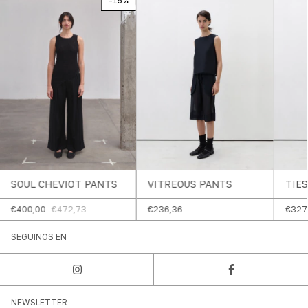
-
15
%
SOUL CHEVIOT PANTS
VITREOUS PANTS
TIES
€400,00
€472,73
€236,36
€327
SEGUINOS EN
NEWSLETTER